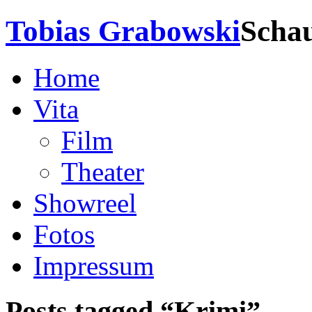
Tobias Grabowski
Schau
Home
Vita
Film
Theater
Showreel
Fotos
Impressum
Posts tagged “
Krimi
”