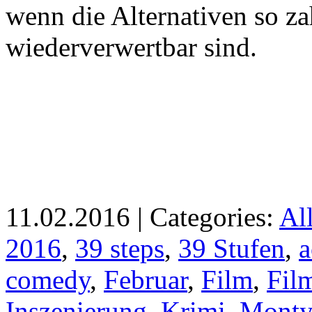
wenn die Alternativen so z
wiederverwertbar sind.
11.02.2016 | Categories:
Al
2016
,
39 steps
,
39 Stufen
,
a
comedy
,
Februar
,
Film
,
Fil
Inszenierung
,
Krimi
,
Monty