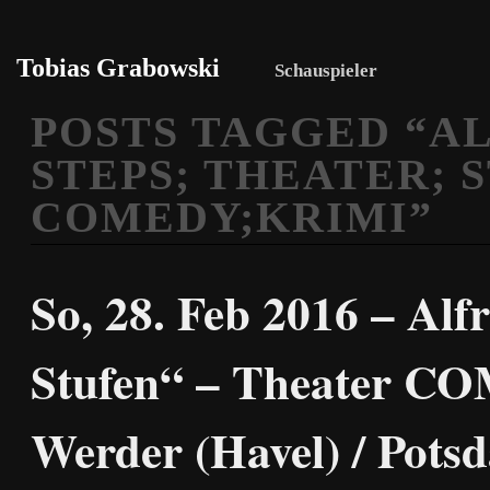
Tobias Grabowski
Schauspieler
POSTS TAGGED “
AL
STEPS; THEATER; 
COMEDY;KRIMI
”
So, 28. Feb 2016 – Alf
Stufen“ – Theater C
Werder (Havel) / Pots