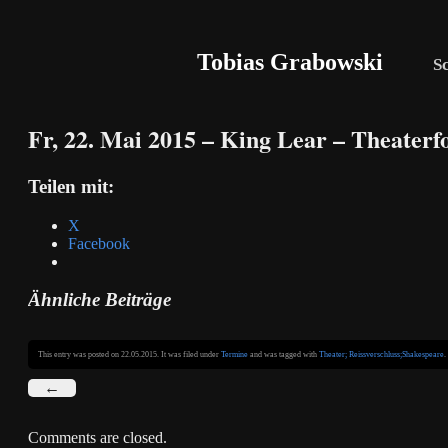
Tobias Grabowski
S
Fr, 22. Mai 2015 – King Lear – Theaterf
Teilen mit:
X
Facebook
Ähnliche Beiträge
This entry was posted on 22.05.2015. It was filed under
Termine
and was tagged with
Theater; Reissverschluss;Shakespeare
.
←
Comments are closed.